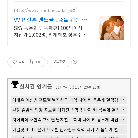
http://www.nnoble.co.kr
광고
VVIP 결혼 엔노블 1%를 위한 상
류층 결정사
SKY 동문회 단독제휴! 100억이상
자산가 1,002명, 업계최초 성혼주의
시행 변호사검증 회원수 공개, 전문
직/엘리트/노블레스 전문, 여성가족
부장관대상 2회수상
공감
구독하기
실시간 인기글
8월 7일 (금) 18시 23분 27초
여배우 이선빈 프로필 남자친구 학력 나이 키 몸무게 혈액형 결혼 이혼
쿠팡 김범석 의장 프로필 여자친구 학력 나이 키 몸무게 혈액형 결혼 이혼
치어리더 서현숙 프로필 남자친구 학력 나이 키 몸무게 맥심 인성 레전드 혈액형 결혼 이혼
아일릿 ILLIT 윤아 프로필 남자친구 학력 나이 키 몸무게 혈액형 결혼 이혼