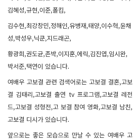
김혜성,규현,이준,폴킴,
김수현,최강창민,정해인,유병재,태양,이수혁,윤채
성,박성우,닉쿤,지드래곤,
황광희,권도균,존박,이지훈,에릭,김진엽,임시완,
박서준,택연이 있습니다.
여배우 고보결 관련 검색어로는 고보결 결혼,고보
결 김태리,고보결 출연 tv 프로그램,고보결 레전
드,고보결 성형전,고 보결 참여 영화,고보결 남친,
고보결 디시가 있습니다.
앞으로는 좋은 모습으로 만날 수 있는 여배우 고