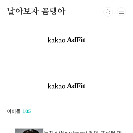
본문 바로가기
날아보자 곰탱아
정치
연예계 동물의왕국
유명인
시사
아이돌
105
뉴진스(NewJeans) 혜인 프로필 학