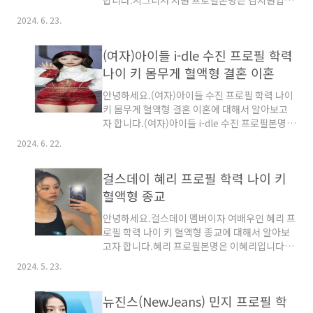
합니다.시그니처 지원 프로필본명은 김지원입니
뉴진스(NewJeans) 하니 출신학교Our Lady of
다.생년월일은 1999년 4월 1일로 2024년 나이
Mercy College 중퇴입니다.뉴진스
2024. 6. 23.
는 26세입니다.출생지는 부산광역시 금정구 어
(NewJeans) 하니 연예계 동물의왕국 데뷔 후
디에선가 태어났습니다.키는 166cm입니다.몸
2022년 New Jeans EP..
(여자)아이들 i-dle 수진 프로필 학력
무게는 51.3kg입니다. 혈액형은 O형입니
다.MBTI는 INFP입니다.시력은 좌안 디옵터
나이 키 몸무게 혈액형 결혼 이혼
-3.75,우안 디옵터 -3.75입니다.소속 그룹은
안녕하세요.(여자)아이들 수진 프로필 학력 나이
Cignature입니다.소속사는 C9 엔터테인먼트입
키 몸무게 혈액형 결혼 이혼에 대해서 알아보고
니다.포지션은 센터와 리드보컬입니다.가족관계
자 합니다.(여자)아이들 i-dle 수진 프로필본명은
부모님이 있습니다.남동생(2001년생)이 있습니
서수진입니다.생년월일은 1998년 3월 9일로
다.출신학교 서울충무초등학교 졸업입니다.덕수
2024. 6. 22.
2024년 나이는 27살입니다.출생지는 경기도 화
중학교 졸업입니다.덕수고등학교 디지털경영과
성군 봉담면 동화리 어디에선가 태어났습니다.본
졸업입니다.시그니처 지원 연예계 동물의왕국 데
걸스데이 혜리 프로필 학력 나이 키
관은 달성 서씨입니다. 키는 163cm입니다.몸무
뷔데뷔 전부터서 10대 ..
게는 43kg입니다.혈액형은 O형입니다.종교는
혈액형 종교
기독교입니다.소속사는 BRD엔터테인먼트입니
안녕하세요.걸스데이 멤버이자 여배우인 혜리 프
다.(여자)아이들 i-dle 수진 가족관계 부모님이
로필 학력 나이 키 혈액형 종교에 대해서 알아보
있습니다.여동생 2005년생 서예진이 있습니다.
고자 합니다.혜리 프로필본명은 이혜리입니다.생
(여자)아이들 i-dle 수진 출신학교와우초등학교
년월일은 1994년 6월 9일생으로 2024년 29세
졸업입니다.와우중학교 졸업입니다. 한국예술고
2024. 5. 23.
입니다.출생지는 경기도 광주군 실촌면 삼리입니
등학교 졸업입니다.(여자)아이들 i-dle 수진 연예
다. 키는 166cm입니다.혈액형은 AB형입니다.
계 동물의왕국 데뷔 후2015년 비비디바 연예계..
뉴진스(NewJeans) 민지 프로필 학
몸무게는 47kg입니다.신발사이즈는 245mm입