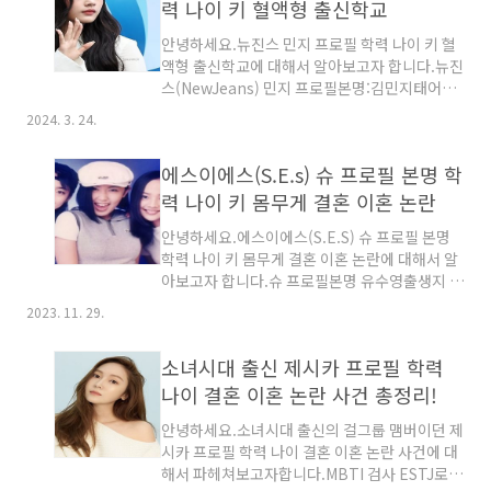
니다. MBTI는 ESFJ입니다.소속사는 크리에이
력 나이 키 혈액형 출신학교
티브그룹 아이엔지입니다.종교는 무종교입니다.
안녕하세요.뉴진스 민지 프로필 학력 나이 키 혈
소속그룹은 걸스데이며 리드댄서와 서브보컬을
액형 출신학교에 대해서 알아보고자 합니다.뉴진
맞고 있습니다.출신학교삼리초등학교 졸업입니
스(NewJeans) 민지 프로필본명:김민지태어난
다.가락중학교 졸업입니다. 서울공연예술고등학
곳:강원도 춘천시 동면 만천리태어난 날:2004년
교 실용음악과 졸업입니다.건국대학교 예술디자
2024. 3. 24.
5월 7일생키:169cm혈액형:A형 MBTI:ESTJ소
인대학 영화학 학사입니다.가족사항1970년생인
속사:ADOR발 사이즈:245~255mm뉴진스
부모님이 계십니다.1996년생인 여동생 이혜림
에스이에스(S.E.s) 슈 프로필 본명 학
(NewJeans) 민지 출신학교만천초등학교 졸업
이 있습니다.연예계 동물의왕국 데..
강원중학교 전학신사중학교 졸업한림연예예술
력 나이 키 몸무게 결혼 이혼 논란
고등학교 연예과 졸업뉴진스(NewJeans) 민지
안녕하세요.에스이에스(S.E.S) 슈 프로필 본명
가족관계아버지 어머니 1978년생오빠 2003년
학력 나이 키 몸무게 결혼 이혼 논란에 대해서 알
생여동생뉴진스(NewJeans) 민지 연예계 동물
아보고자 합니다.슈 프로필본명 유수영출생지 가
의왕국 데뷔 후뉴진스는 4세대 K-POP 아이돌 그
나가와현 요코하마시 어딘가에서생년월일 1981
룹이라고 합니다.멤버로는 민지,하니,다니엘,혜
2023. 11. 29.
년 10월 23일 2023년 나이 42세키 160cm몸무
린,혜인 5명으로 댄스 팝,뭄바톤,일렉트로
게 44kg 혈액형 A형종교 개신교슈의 과거재일
팝,R&B,힙합을 주요 장르로 활동하는 아이돌 그
소녀시대 출신 제시카 프로필 학력
교포 출신인 슈는 부모님은 모두가 제일교포로
룹입..
일폰 카나가와현 요코하마시에서 태어나서 살다
나이 결혼 이혼 논란 사건 총정리!
가 15살 되던해에 한국에 들어와 정착하게 됩니
안녕하세요.소녀시대 출신의 걸그룹 맴버이던 제
다.재일교포인 슈는 한일협약으로 일본의 영구체
시카 프로필 학력 나이 결혼 이혼 논란 사건에 대
류가 가능한 비자인 특별영주권을 소지하고 있어
해서 파헤쳐보고자합니다.MBTI 검사 ESTJ로
서 일본에서 비자가 없이 거주할 수가 있고 일본