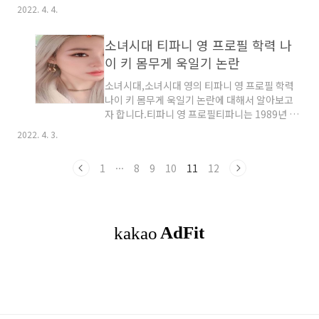
보는 제시카 특징ESTJ는 외향적이고 감각적이
공항에서 내국인으로 출입국이 된다고 합니다.
2022. 4. 4.
며,사고적이고 계획적인 성향이라고 볼 수 있습
외국 영주권을 가지고 있어서 국내에 있는 외국
니다.ESTJ의 특징으로는 고집 세고 현실적이며
인 전용 카지노의 출입도 모두 가능하닥 ㅗ합니
소녀시대 티파니 영 프로필 학력 나
이성적이고 직설적입니다.호불호가 확실하고 사
다.일본에서 태어..
람 많은거를 극혐하고 나가서 노는 것보다는 이
이 키 몸무게 욱일기 논란
것저것 배우는 것을 좋아라합니다.외로움을 별로
소녀시대,소녀시대 영의 티파니 영 프로필 학력
안타고 싸우는것은 싫지만 또 싸우게되면 지는
나이 키 몸무게 욱일기 논란에 대해서 알아보고
것도 싫어하고 일처리 못하는 것이 세상에서 제
자 합니다.티파니 영 프로필티파니는 1989년 8
일 싫은 타입입니다.시간 약속을 어기는 것 싫고
월 1일으로 2022년 나이로는 34살입니다.한국
즉흥적인 번개 약속은 개.극.혐하고 내 시간 방해
2022. 4. 3.
이름은 황미영이며 고향은 미국 캘리포이아 주
받는거 싫어하고 나한테 지적하렴녀 오만가지 근
샌프란시스코이고 국적은 미국입니다.티파니의
거를 가지고 와야합니다.그중에 하나라도 아닌
1
···
8
9
10
11
12
키는 162cm,몸무게 48kg,혈액형 O형,발사이
것 같으면 다 씹고 그냥..
즈 235mm이며 볼륨감 잇는 몸메와 글래머러스
한 몸에의 소유자입니다.티파니영은 학력으로
Diamond Bar High School 편입과 한국켄트
외국인학교를 졸업하엿습니다. 티파니의 부모님
들은 다른 재미교포와 다르게 한국인이 아니라고
합니다.영어가 모국어로 후천적으로 엄청난 노력
을해서 한국어를 잘하게 되엇다고 합니다.티파니
욱일기 논란걸그룹 소녀시대 멤버인 티파니가 광
복전 전날 일..