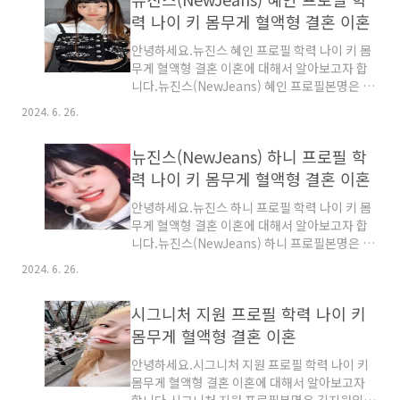
력 나이 키 몸무게 혈액형 결혼 이혼
안녕하세요.뉴진스 혜인 프로필 학력 나이 키 몸
무게 혈액형 결혼 이혼에 대해서 알아보고자 합
니다.뉴진스(NewJeans) 혜인 프로필본명은 이
혜인입니다.생년월일은 2008년 4월 21일로
2024. 6. 26.
2024년 나이는 16세입니다.출생지는 인천광역
시 남구 문학동 어디에선가 태어났습니다.키는
뉴진스(NewJeans) 하니 프로필 학
170cm입니다.혈액형은 O형입니다. 시력은 좌
안 -1.5D,우안 -1.5D입니다.종교는 개신교 감리
력 나이 키 몸무게 혈액형 결혼 이혼
회입니다.소속사는 ADOR입니다.MBTI는
안녕하세요.뉴진스 하니 프로필 학력 나이 키 몸
ISFP-A입니다.뉴진스(NewJeans) 혜인 가족관
무게 혈액형 결혼 이혼에 대해서 알아보고자 합
계 부모님이 있습니다.언니 2003년생이 있습니
니다.뉴진스(NewJeans) 하니 프로필본명은 하
다.오빠 2005년생이 있습니다.뉴진스
니 응옥 팜입니다.생년월일은 2004년 10월 6일
(NewJeans) 혜인 출신학교인성초등학교 전학-
2024. 6. 26.
로 2024년 나이는 20세입니다.출생지 국적은 호
문학초등학교 중퇴입니다. 초등학교 졸업학력 검
주 베트남 복수국적이며 빅토리아 주 멜버른 어
정고시 합격입니다.한국국제크리스천스쿨 중퇴
시그니처 지원 프로필 학력 나이 키
디에선가 태어났습니다.키는 162cm입니다. 혈
입니다.뉴진스(N..
액형은 O형입니다.종교는 가톨릭입니다.소속사
몸무게 혈액형 결혼 이혼
는 ADOR입니다.MBTI는 INFP입니다.뉴진스
안녕하세요.시그니처 지원 프로필 학력 나이 키
(NewJeans) 하니 가족관계 부모님이 있습니다.
몸무게 혈액형 결혼 이혼에 대해서 알아보고자
여동생 2007년생 Jasmine Pham이 있습니다.